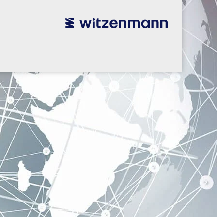
utsch
utsch
english
english
español
español
português
português
english
english
français
français
本語
本語
english
english
한국어
한국어
english
english
glish
glish