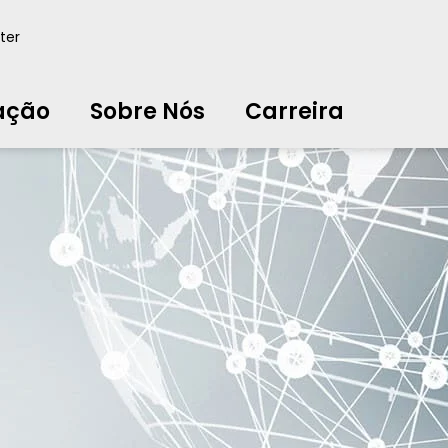
ação
Sobre Nós
Carreira
ter
中文
中文
english
english
čeština
čeština
english
english
de
de
ação
Sobre Nós
Carreira
english
english
italiano
italiano
english
english
日
日
svenska
svenska
english
english
slovenčina
slovenčina
english
english
en
en