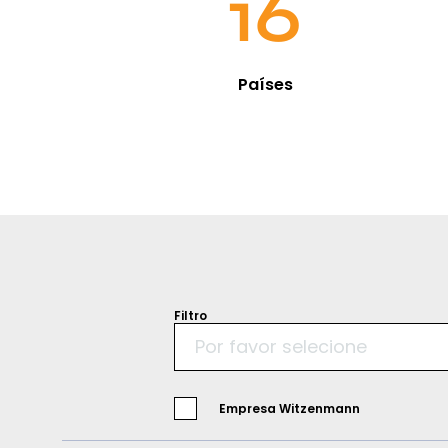
16
Países
Filtro
Por favor selecione
Empresa Witzenmann