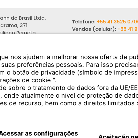
nn do Brasil Ltda.
Telefone:
+55 41 3525 070
arama, 371
Vendas (celular):
+55 41 
miliano Perneta
6342
– PR
Email: sales-br@witzen
325-000
Serviços
Download
des de produção em todo
ndo
Dados para cotação
Brasil | PT
Ficha técnica
Privacidade