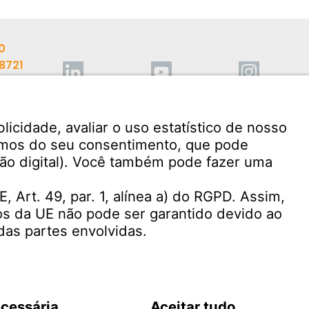
0
98721
mann.com
Download do software de
usuário
Central de Denúncias
Witzenmann
Termos de uso
Condições de venda e entrega