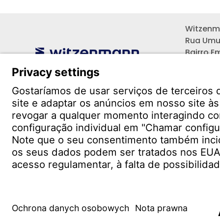
Witzenma
Rua Umu
Bairro E
Pinhais 
CEP: 83
Contato
Contato
Unida
o mu
© WITZENMANN All rights reserved