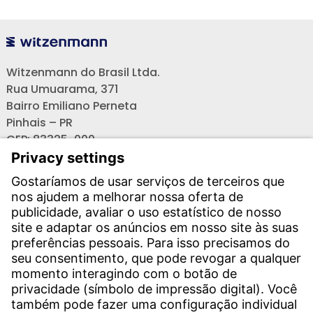
Witzenmann do Brasil Ltda.
Rua Umuarama, 371
Bairro Emiliano Perneta
Pinhais – PR
CEP: 83325-000
Telefone:
+55 41 3525 0700
Vendas (celular):
+55 41 98721 6342
Email: sales-br@witzenmann.com
Contato