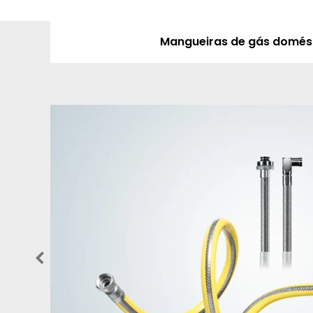
Mangueiras de gás domés