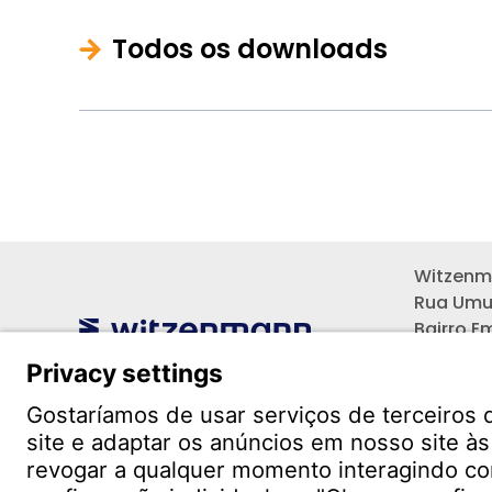
Todos os downloads
Witzenma
Rua Umu
Bairro E
Pinhais 
CEP: 83
Contato