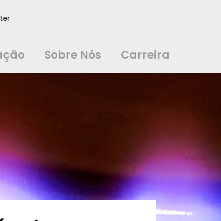
ação
Sobre Nós
Carreira
ter
中文
中文
english
english
čeština
čeština
english
english
de
de
ação
Sobre Nós
Carreira
english
english
italiano
italiano
english
english
日
日
svenska
svenska
english
english
slovenčina
slovenčina
english
english
en
en