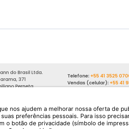
nn do Brasil Ltda.
Telefone:
+55 41 3525 070
arama, 371
Vendas (celular):
+55 41 
miliano Perneta
6342
– PR
Email: sales-br@witzen
325-000
Serviços