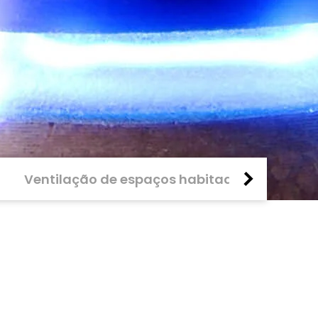
Ventilação de espaços habitados
Prote