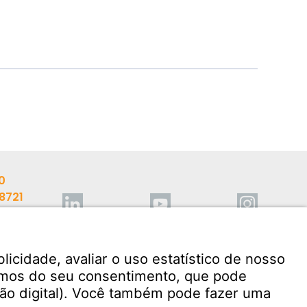
0
98721
mann.com