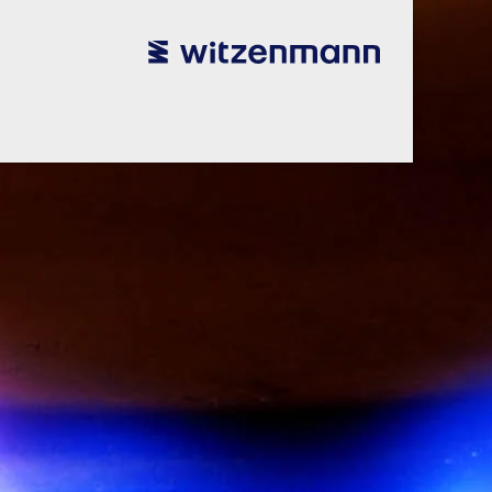
utsch
utsch
english
english
español
español
português
português
english
english
français
français
本語
本語
english
english
한국어
한국어
english
english
glish
glish